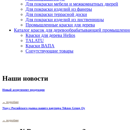
Для покраски мебели и межкомнатных дверей
Для покраски изделий из фанеры
Для покраски террасной доски
Для покраски изделий из лиственницы
Промышленные краски для дерева
Каталог красок для деревообрабатывающей промышленн
Краски для дерева Helios
TALATU
Краски ВАПА
Сопутствующие товары
Наши новости
Новый ассортимент продукции
→ подробнее
Уход с Российского рынка нашего партнера Teknos Group Oy
→ подробнее