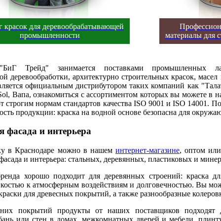
г красок для деревообрабатывающей
Профессион
промышленности
материалы для 
"БиГ Трейд" занимается поставками промышленных ла
 деревообработки, архитектурно строительных красок, масел п
вляется официальным дистрибутором таких компаний как "Талату
ol, Вапа, ознакомиться с ассортиментом которых вы можете в н
т строгим нормам стандартов качества ISO 9001 и ISO 14001. П
ость продукции: краска на водной основе безопасна для окружа
я фасада и интерьера
ку в Краснодаре можно в нашем
интернет-магазине
, оптом или
фасада и интерьера: стальных, деревянных, пластиковых и минер
ренда хорошо подходит для деревянных строений: краска дл
костью к атмосферным воздействиям и долговечностью. Вы мож
краски для древесных покрытий, а также разнообразные колеров
нних покрытий продукты от наших поставщиков подходят 
бань или стен в домах, межкомнатных дверей и мебели, плинту